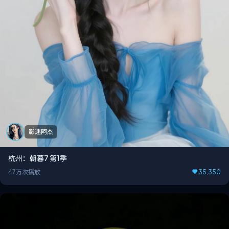
影迷阿杰
杭州：朝暮7 第1季
47万次播放
35,350