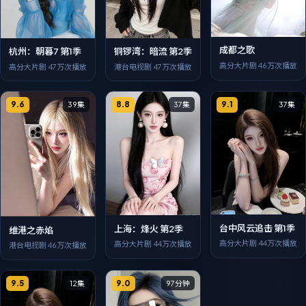
成都之歌
杭州：朝暮7 第1季
铜锣湾：暗流 第2季
高分大片剧
46万次播放
高分大片剧
47万次播放
港台电视剧
47万次播放
9.6
8.8
9.1
39集
37集
37集
台中风云追击 第1季
上海：烽火 第2季
维港之赤焰
高分大片剧
44万次播放
高分大片剧
44万次播放
港台电视剧
46万次播放
9.5
9.0
12集
97分钟