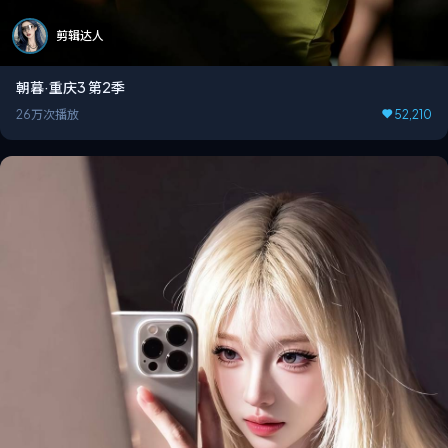
剪辑达人
朝暮·重庆3 第2季
26万次播放
52,210